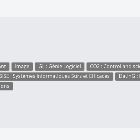
ant
Image
GL : Génie Logiciel
CO2 : Control and sc
SISE : Systèmes Informatiques Sûrs et Efficaces
DatInG :
ions