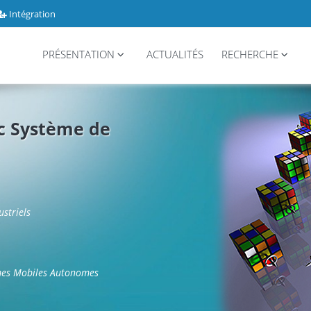
Intégration
PRÉSENTATION
ACTUALITÉS
RECHERCHE
ic Système de
striels
èmes Mobiles Autonomes