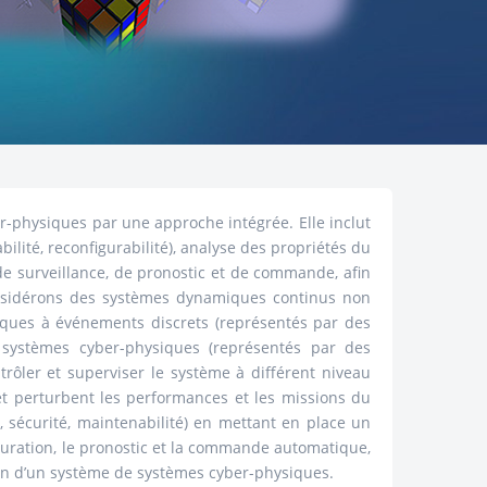
r-physiques par une approche intégrée. Elle inclut
ilité, reconfigurabilité), analyse des propriétés du
de surveillance, de pronostic et de commande, afin
onsidérons des systèmes dynamiques continus non
iques à événements discrets (représentés par des
systèmes cyber-physiques (représentés par des
rôler et superviser le système à différent niveau
t perturbent les performances et les missions du
é, sécurité, maintenabilité) en mettant en place un
figuration, le pronostic et la commande automatique,
ion d’un système de systèmes cyber-physiques.