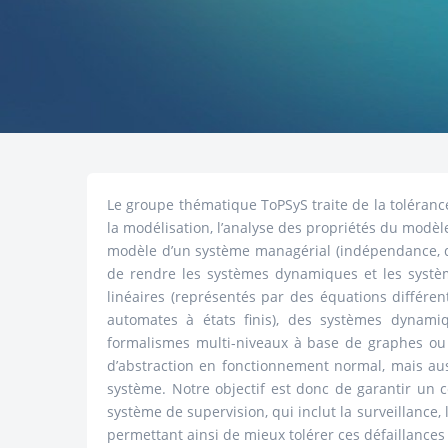
Le groupe thématique ToPSyS traite de la toléranc
la modélisation, l’analyse des propriétés du modèle
modèle d’un système managérial (indépendance, dis
de rendre les systèmes dynamiques et les systè
linéaires (représentés par des équations différ
automates à états finis), des systèmes dynam
formalismes multi-niveaux à base de graphes ou à
d’abstraction en fonctionnement normal, mais au
système. Notre objectif est donc de garantir un ce
système de supervision, qui inclut la surveillance,
permettant ainsi de mieux tolérer ces défaillance