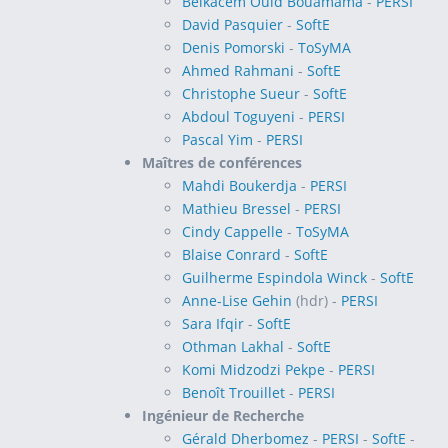
Belkacem Ould Bouamama
-
PERSI
David Pasquier
-
SoftE
Denis Pomorski
-
ToSyMA
Ahmed Rahmani
-
SoftE
Christophe Sueur
-
SoftE
Abdoul Toguyeni
-
PERSI
Pascal Yim
-
PERSI
Maîtres de conférences
Mahdi Boukerdja
-
PERSI
Mathieu Bressel
-
PERSI
Cindy Cappelle
-
ToSyMA
Blaise Conrard
-
SoftE
Guilherme Espindola Winck
-
SoftE
Anne-Lise Gehin
(hdr) -
PERSI
Sara Ifqir
-
SoftE
Othman Lakhal
-
SoftE
Komi Midzodzi Pekpe
-
PERSI
Benoît Trouillet
-
PERSI
Ingénieur de Recherche
Gérald Dherbomez
-
PERSI
-
SoftE
-