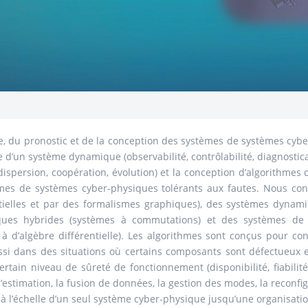
e, du pronostic et de la conception des systèmes de systèmes cybe
 d’un système dynamique (observabilité, contrôlabilité, diagnosticab
persion, coopération, évolution) et la conception d’algorithmes 
mes de systèmes cyber-physiques tolérants aux fautes. Nous c
entielles et par des formalismes graphiques), des systèmes dynam
iques hybrides (systèmes à commutations) et des systèmes de 
 d’algèbre différentielle). Les algorithmes sont conçus pour cont
ssi dans des situations où certains composants sont défectueux e
rtain niveau de sûreté de fonctionnement (disponibilité, fiabilit
 l’estimation, la fusion de données, la gestion des modes, la recon
s à l’échelle d’un seul système cyber-physique jusqu’une organisat