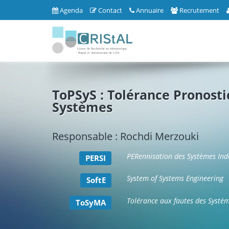
Agenda
Contact
Annuaire
Recrutement
ToPSyS : Tolérance Pronost
Systèmes
Responsable : Rochdi Merzouki
PERennisation des Systèmes Indu
PERSI
System of Systems Engineering
SoftE
Tolérance aux fautes des Syst
ToSyMA