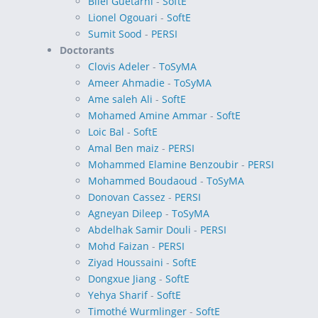
Bilel Guetarni
-
SoftE
Lionel Ogouari
-
SoftE
Sumit Sood
-
PERSI
Doctorants
Clovis Adeler
-
ToSyMA
Ameer Ahmadie
-
ToSyMA
Ame saleh Ali
-
SoftE
Mohamed Amine Ammar
-
SoftE
Loic Bal
-
SoftE
Amal Ben maiz
-
PERSI
Mohammed Elamine Benzoubir
-
PERSI
Mohammed Boudaoud
-
ToSyMA
Donovan Cassez
-
PERSI
Agneyan Dileep
-
ToSyMA
Abdelhak Samir Douli
-
PERSI
Mohd Faizan
-
PERSI
Ziyad Houssaini
-
SoftE
Dongxue Jiang
-
SoftE
Yehya Sharif
-
SoftE
Timothé Wurmlinger
-
SoftE