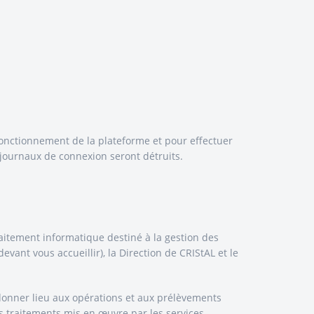
fonctionnement de la plateforme et pour effectuer
 journaux de connexion seront détruits.
raitement informatique destiné à la gestion des
ant vous accueillir), la Direction de CRIStAL et le
 donner lieu aux opérations et aux prélèvements
s traitements mis en œuvre par les services