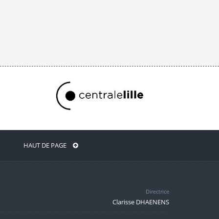
HAUT DE PAGE
Directrice
Clarisse DHAENENS